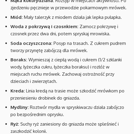
Mąka kukurydziana:
Rozsyp w miejscach aktywności. Po
zjedzeniu pęcznieje w przewodzie pokarmowym mrówek.
Miód:
Mały talerzyk z miodem działa jak lepka pułapka.
Woda z pokrzywą i czosnkiem:
Zamocz pokrzywę i
czosnek przez dwa dni, potem spryskaj mrowiska.
Soda oczyszczona:
Posyp na trasach. Z cukrem pudrem
tworzy przynętę zabójczą dla mrówek.
Boraks:
Wymieszaj z ciepłą wodą i cukrem (1/2 szklanki
wody, łyżeczka cukru, łyżeczka boraksu) i rozłóż w
miejscach ruchu mrówek. Zachowaj ostrożność przy
dzieciach i zwierzętach.
Kreda:
Linia kredą na trasie może szkodzić mrówkom po
przeniesieniu drobinek do gniazda.
Mydliny:
Roztwór mydła w spryskiwaczu działa zabójczo
po bezpośrednim oprysku.
Ryż:
Suchy ryż zaniesiony do gniazda może spleśnieć i
zaszkodzić kolonii.