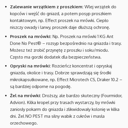
Zalewanie wrzątkiem z proszkiem:
Wlej wrzątek do
kopców i wejść do gniazd, a potem posyp proszkiem
kontaktowym, np. Effect proszek na mrówki. Ciepło
niszczy owady i larwy, proszek daje dłuższą ochronę.
Proszek na mrówki:
Np. Proszek na mrówki 1 KG Ant
Done No Pest® – rozsyp bezpośrednio na gniazda i trasy.
Możesz też zrobić przynętę z proszku i soku/miodu.
Często ma gorzki dodatek dla bezpieczeństwa.
Opryski na mrówki:
Rozcieńcz koncentrat i opryskaj
gniazda, okolice i trasy. Dobrze sprawdzają się środki
mikrokapsułkowane, np. Effect Microtech CS, Draker 10.2 –
są bardziej odporne na pogodę.
Żel na mrówki:
Droższy, ale bardzo skuteczny (Fourmidor,
Advion). Kilka kropel przy trasach wystarczy, by mrówki
zaniosły pokarm do gniazda i zlikwidowały kolonię w kilka
dni. Żel NO PEST ma silny wabik z cukrów i masła
orzechowego.