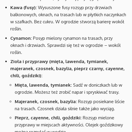
Kawa (fusy):
Wysuszone fusy rozsyp przy drzwiach
balkonowych, oknach, na trasach lub w płytkich naczynkach
w szafkach. Bez cukru. W ogrodzie stworzą barierę wokół
roślin.
Cynamon:
Posyp mielony cynamon na trasach, przy
oknach i drzwiach. Sprawdzi się też w ogrodzie – wokół
roślin.
Zioła i przyprawy (mięta, lawenda, tymianek,
majeranek, czosnek, bazylia, pieprz czarny, cayenne,
chili, goździki):
Mięta, lawenda, tymianek:
Sadź w doniczkach lub w
ogrodzie. Możesz też zrobić napar i spryskiwać trasy.
Majeranek, czosnek, bazylia:
Rozsyp posiekane liście
na trasach. Czosnek działa silnie także jako wyciąg.
Pieprz, cayenne, chili, goździki:
Rozsyp mielone
przyprawy w miejscach aktywności. Olejek goździkowy
można rozpylać w wodzie.