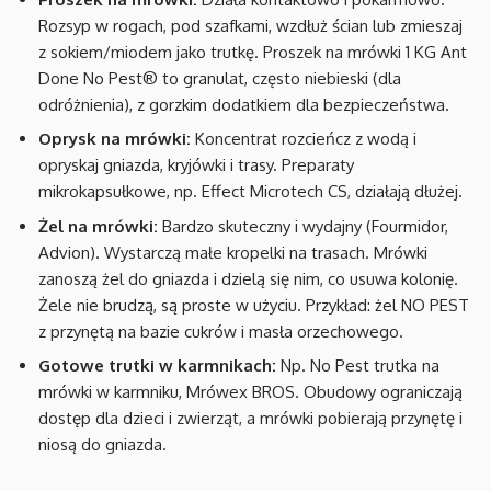
Rozsyp w rogach, pod szafkami, wzdłuż ścian lub zmieszaj
z sokiem/miodem jako trutkę. Proszek na mrówki 1 KG Ant
Done No Pest® to granulat, często niebieski (dla
odróżnienia), z gorzkim dodatkiem dla bezpieczeństwa.
Oprysk na mrówki:
Koncentrat rozcieńcz z wodą i
opryskaj gniazda, kryjówki i trasy. Preparaty
mikrokapsułkowe, np. Effect Microtech CS, działają dłużej.
Żel na mrówki:
Bardzo skuteczny i wydajny (Fourmidor,
Advion). Wystarczą małe kropelki na trasach. Mrówki
zanoszą żel do gniazda i dzielą się nim, co usuwa kolonię.
Żele nie brudzą, są proste w użyciu. Przykład: żel NO PEST
z przynętą na bazie cukrów i masła orzechowego.
Gotowe trutki w karmnikach:
Np. No Pest trutka na
mrówki w karmniku, Mrówex BROS. Obudowy ograniczają
dostęp dla dzieci i zwierząt, a mrówki pobierają przynętę i
niosą do gniazda.