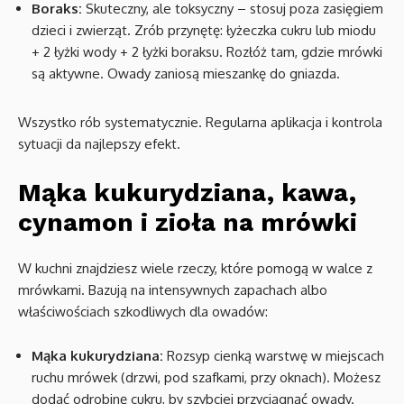
Boraks:
Skuteczny, ale toksyczny – stosuj poza zasięgiem
dzieci i zwierząt. Zrób przynętę: łyżeczka cukru lub miodu
+ 2 łyżki wody + 2 łyżki boraksu. Rozłóż tam, gdzie mrówki
są aktywne. Owady zaniosą mieszankę do gniazda.
Wszystko rób systematycznie. Regularna aplikacja i kontrola
sytuacji da najlepszy efekt.
Mąka kukurydziana, kawa,
cynamon i zioła na mrówki
W kuchni znajdziesz wiele rzeczy, które pomogą w walce z
mrówkami. Bazują na intensywnych zapachach albo
właściwościach szkodliwych dla owadów:
Mąka kukurydziana:
Rozsyp cienką warstwę w miejscach
ruchu mrówek (drzwi, pod szafkami, przy oknach). Możesz
dodać odrobinę cukru, by szybciej przyciągnąć owady.