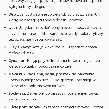
pokrzywy zalej gorącą wodą, odstaw na dwa dni, a potem
wylej na trasy i do gniazda.
Wrotycz:
300 g świeżego ziela lub 30 g suszu zalej 10 l
wody, po naciągnięciu podlej ścieżki i gniazdo.
Ocet:
Spryskaj nierozcieńczonym octem trasy, zwłaszcza
przy domu i tarasie. Mieszanka octu, wody i soku z cytryny
też działa, ale trzeba powtarzać.
Fusy z kawy:
Rozsyp wokół roślin – zapach zniechęca
mrówki i ślimaki.
Cynamon:
Posyp przy roślinach i na trasach – ogranicza
wejścia do gleby i podgryzanie korzeni.
Mąka kukurydziana, soda, proszek do pieczenia:
Rozsyp w miejscach ruchu – po zjedzeniu pęcznieją w
przewodzie pokarmowym mrówek.
Suchy ryż:
Zaniesiony do gniazda może sfermentować i
zaszkodzić kolonii.
Liście pomidorów:
Ich zapach odstręcza mrówki
– rozłóż