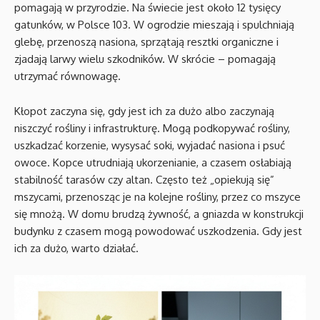
pomagają w przyrodzie. Na świecie jest około 12 tysięcy
gatunków, w Polsce 103. W ogrodzie mieszają i spulchniają
glebę, przenoszą nasiona, sprzątają resztki organiczne i
zjadają larwy wielu szkodników. W skrócie – pomagają
utrzymać równowagę.
Kłopot zaczyna się, gdy jest ich za dużo albo zaczynają
niszczyć rośliny i infrastrukturę. Mogą podkopywać rośliny,
uszkadzać korzenie, wysysać soki, wyjadać nasiona i psuć
owoce. Kopce utrudniają ukorzenianie, a czasem osłabiają
stabilność tarasów czy altan. Często też „opiekują się”
mszycami, przenosząc je na kolejne rośliny, przez co mszyce
się mnożą. W domu brudzą żywność, a gniazda w konstrukcji
budynku z czasem mogą powodować uszkodzenia. Gdy jest
ich za dużo, warto działać.