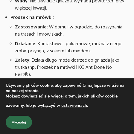
Wady:
Nie likwiduje gniazda, wymaga powtórzeń przy
większej inwazji.
Proszek na mrówki:
Zastosowanie:
W domu i w ogrodzie, do rozsypania
na trasach i mrowiskach.
Działanie:
Kontaktowe i pokarmowe; można z niego
zrobić przynętę z sokiem lub miodem.
Zalety:
Działa długo, może dotrzeć do gniazda jako
trutka (np. Proszek na mrówki 1 KG Ant Done No
Pest®).
Wady:
Wymaga zabezpieczenia przed dziećmi i
Używamy plików cookie, aby zapewnić Ci najlepsze wrażenia
na naszej stronie.
zwierzętami.
Możesz dowiedzieć się więcej o tym, jakich plików cookie
Oprysk na mrówki (koncentraty):
używamy, lub je wyłączyć w
ustawieniach
.
Zastosowanie:
Na gniazda, kryjówki, trasy i miejsca
pobierania pokarmu.
Akceptuj
Działanie:
Rozcieńczony koncentrat rozprowadzany
opryskiwaczem; mikrokapsułki (Effect Microtech CS,