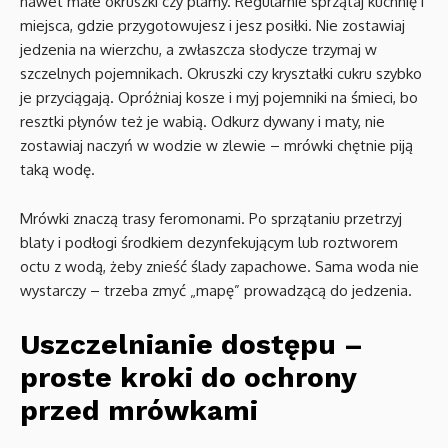
nawet małe okruszki czy plamy. Regularnie sprzątaj kuchnię i
miejsca, gdzie przygotowujesz i jesz posiłki. Nie zostawiaj
jedzenia na wierzchu, a zwłaszcza słodycze trzymaj w
szczelnych pojemnikach. Okruszki czy kryształki cukru szybko
je przyciągają. Opróżniaj kosze i myj pojemniki na śmieci, bo
resztki płynów też je wabią. Odkurz dywany i maty, nie
zostawiaj naczyń w wodzie w zlewie – mrówki chętnie piją
taką wodę.
Mrówki znaczą trasy feromonami. Po sprzątaniu przetrzyj
blaty i podłogi środkiem dezynfekującym lub roztworem
octu z wodą, żeby znieść ślady zapachowe. Sama woda nie
wystarczy – trzeba zmyć „mapę” prowadzącą do jedzenia.
Uszczelnianie dostępu –
proste kroki do ochrony
przed mrówkami