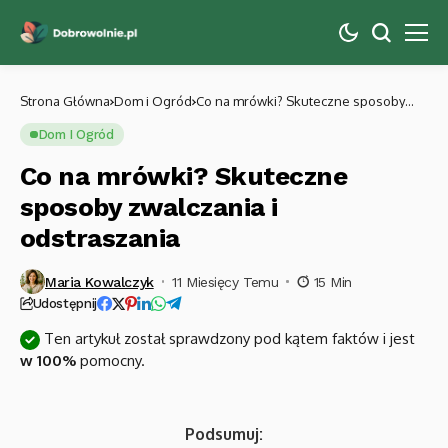
Strona Główna
Dom i Ogród
Co na mrówki? Skuteczne sposoby
zwalczania i odstraszania
Dom I Ogród
Co na mrówki? Skuteczne
sposoby zwalczania i
odstraszania
Maria Kowalczyk
11 Miesięcy Temu
15 Min
Udostępnij
Ten artykuł został sprawdzony pod kątem faktów i jest
w 100%
pomocny.
Podsumuj: