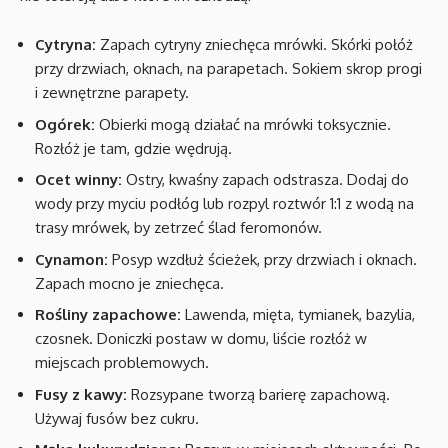
Cytryna:
Zapach cytryny zniechęca mrówki. Skórki połóż
przy drzwiach, oknach, na parapetach. Sokiem skrop progi
i zewnętrzne parapety.
Ogórek:
Obierki mogą działać na mrówki toksycznie.
Rozłóż je tam, gdzie wędrują.
Ocet winny:
Ostry, kwaśny zapach odstrasza. Dodaj do
wody przy myciu podłóg lub rozpyl roztwór 1:1 z wodą na
trasy mrówek, by zetrzeć ślad feromonów.
Cynamon:
Posyp wzdłuż ścieżek, przy drzwiach i oknach.
Zapach mocno je zniechęca.
Rośliny zapachowe:
Lawenda, mięta, tymianek, bazylia,
czosnek. Doniczki postaw w domu, liście rozłóż w
miejscach problemowych.
Fusy z kawy:
Rozsypane tworzą barierę zapachową.
Używaj fusów bez cukru.