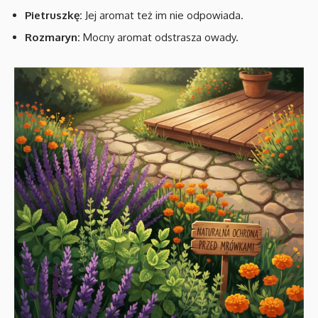
Pietruszkę:
Jej aromat też im nie odpowiada.
Rozmaryn:
Mocny aromat odstrasza owady.