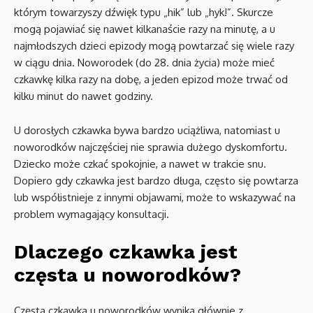
którym towarzyszy dźwięk typu „hik” lub „hyk!”. Skurcze
mogą pojawiać się nawet kilkanaście razy na minutę, a u
najmłodszych dzieci epizody mogą powtarzać się wiele razy
w ciągu dnia. Noworodek (do 28. dnia życia) może mieć
czkawkę kilka razy na dobę, a jeden epizod może trwać od
kilku minut do nawet godziny.
U dorosłych czkawka bywa bardzo uciążliwa, natomiast u
noworodków najczęściej nie sprawia dużego dyskomfortu.
Dziecko może czkać spokojnie, a nawet w trakcie snu.
Dopiero gdy czkawka jest bardzo długa, często się powtarza
lub współistnieje z innymi objawami, może to wskazywać na
problem wymagający konsultacji.
Dlaczego czkawka jest
częsta u noworodków?
Częsta czkawka u noworodków wynika głównie z