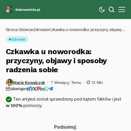
Strona Główna
Zdrowie
Czkawka u noworodka: przyczyny, objawy i
sposoby radzenia sobie
Zdrowie
Czkawka u noworodka:
przyczyny, objawy i sposoby
radzenia sobie
Maria Kowalczyk
7 Miesięcy Temu
13 Min
Udostępnij
Ten artykuł został sprawdzony pod kątem faktów i jest
w 100%
pomocny.
Podsumuj: