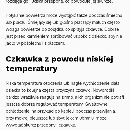
rozciąga go i uciska przeponę, co powoduje jej skurcze.
Połykanie powietrza może wystąpić także podczas śmiechu
lub płaczu. Śmiejący się lub głośno płaczący maluch często
wciąga powietrze do żołądka, co sprzyja czkawce. Dobrze
jest przed karmieniem spróbować uspokoić dziecko, aby nie
jadło w pośpiechu i z płaczem.
Czkawka z powodu niskiej
temperatury
Niska temperatura otoczenia lub nagłe wychłodzenie ciała
dziecka to kolejna częsta przyczyna czkawki. Noworodki
bardzo wrażliwie reagują na zimno, a ich organizm nie potrafi
jeszcze dobrze regulować temperatury. Gwałtowne
ochłodzenie, na przykład po kąpieli, podczas przewijania,
przy mokrej pieluszce lub zbyt lekkim ubraniu, może
wywołać skurcz przepony i czkawkę.