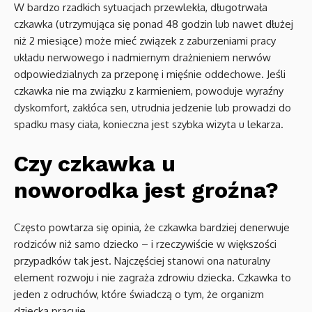
W bardzo rzadkich sytuacjach przewlekła, długotrwała
czkawka (utrzymująca się ponad 48 godzin lub nawet dłużej
niż 2 miesiące) może mieć związek z zaburzeniami pracy
układu nerwowego i nadmiernym drażnieniem nerwów
odpowiedzialnych za przeponę i mięśnie oddechowe. Jeśli
czkawka nie ma związku z karmieniem, powoduje wyraźny
dyskomfort, zakłóca sen, utrudnia jedzenie lub prowadzi do
spadku masy ciała, konieczna jest szybka wizyta u lekarza.
Czy czkawka u
noworodka jest groźna?
Często powtarza się opinia, że czkawka bardziej denerwuje
rodziców niż samo dziecko – i rzeczywiście w większości
przypadków tak jest. Najczęściej stanowi ona naturalny
element rozwoju i nie zagraża zdrowiu dziecka. Czkawka to
jeden z odruchów, które świadczą o tym, że organizm
dziecka pracuje.