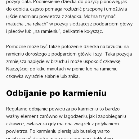
pozycji ciała. Podniesienie dziecka do pozycji pionowej, jak
do odbicia, często pomaga rozluźnić przeponę i umożliwia
ujście nadmiaru powietrza z żołądka. Można trzymać
malucha „na rękach” w pozycji siedzącej z podparciem głowy
i pleców lub „na ramieniu”, delikatnie kołysząc.
Pomocne może być także położenie dziecka na brzuchu na
ramieniu dorosłego z podparciem główki i szyi. Taka pozycja
zmniejsza napięcie w brzuchu i może uspokoić czkawkę.
Najczęściej po kilku minutach w pionie lub na ramieniu
czkawka wyraźnie słabnie lub znika.
Odbijanie po karmieniu
Regularne odbijanie powietrza po karmieniu to bardzo
ważny element zarówno w łagodzeniu, jak i zapobieganiu
czkawce, zwłaszcza gdy ma ona związek z połykaniem
powietrza. Po karmieniu piersią lub butelką warto
przytrzymać dziecko w pozycji pionowej i delikatnie