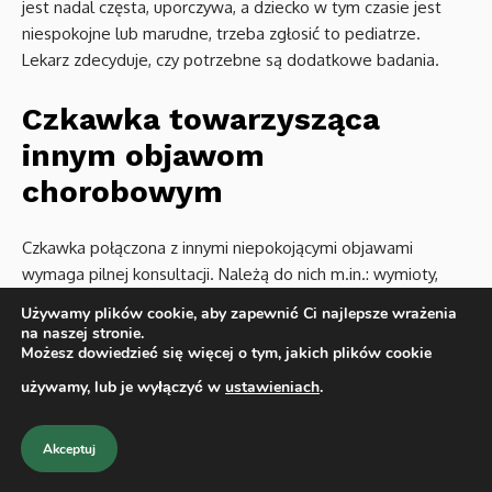
jest nadal częsta, uporczywa, a dziecko w tym czasie jest
niespokojne lub marudne, trzeba zgłosić to pediatrze.
Lekarz zdecyduje, czy potrzebne są dodatkowe badania.
Czkawka towarzysząca
innym objawom
chorobowym
Czkawka połączona z innymi niepokojącymi objawami
wymaga pilnej konsultacji. Należą do nich m.in.: wymioty,
trudności z oddychaniem, nasilony kaszel, wyraźny niepokój,
Używamy plików cookie, aby zapewnić Ci najlepsze wrażenia
nadmierna drażliwość lub apatia, brak apetytu, słabe
na naszej stronie.
Możesz dowiedzieć się więcej o tym, jakich plików cookie
przybieranie na wadze czy zaburzenia snu. Jeśli czkawka
utrudnia karmienie lub stale wybudza dziecko w nocy, także
używamy, lub je wyłączyć w
ustawieniach
.
trzeba zgłosić to lekarzowi.
Akceptuj
Takie objawy mogą świadczyć o refluksie żołądkowo-
przełykowym, zaburzeniach trawienia lub – w rzadkich