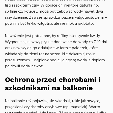
liści i szok termiczny. W gorące dni niektóre gatunki, np.
surfinie czy koleusy, mogą potrzebować wody nawet dwa
razy dziennie. Zawsze sprawdzaj palcem wilgotność ziemi –
powinna być lekko wilgotna, ale nie mokra jak błoto.
Nawożenie jest potrzebne, by rośliny intensywnie kwitły.
Wygodne są nawozy płynne dodawane do wody co 7-10 dni
oraz nawozy długo działające w formie pałeczek, które
wkłada się do ziemi raz na sezon. Nie dokarmiaj roślin
przesuszonych – najpierw podlej je czystą wodą, a dopiero
po chwili dodaj nawóz.
Ochrona przed chorobami i
szkodnikami na balkonie
Na balkonie też pojawiają się szkodniki, takie jak
mszyce
,
przędziorki czy choroby grzybowe (np. mączniak). Warto
regularnie oglądać liście i pędy. Żółte plamy, pajęczynki albo