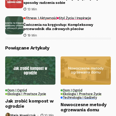
sposoby radzenia sobie
13 Min
Fitness I Aktywność
Styl Życia I Inspiracje
Ćwiczenia na kręgosłup: Kompleksowy
przewodnik dla zdrowych pleców
19 Min
Powiązane Artykuły
Dom I Ogród
Dom I Ogród
Ekologia I Prostsze Życie
Ekologia I Prostsze Życie
Technologia I Gadżety
Jak zrobić kompost w
Nowoczesne metody
ogrodzie
ogrzewania domu
Maria Kowalczyk
10 Min