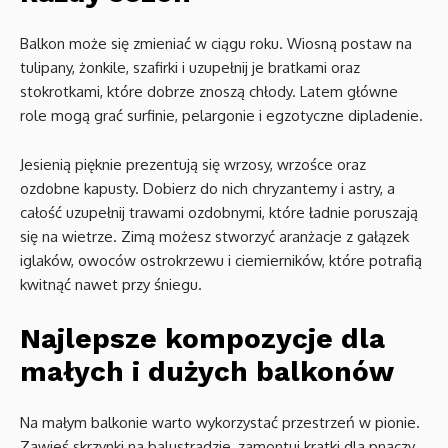
Balkon może się zmieniać w ciągu roku. Wiosną postaw na
tulipany, żonkile, szafirki i uzupełnij je bratkami oraz
stokrotkami, które dobrze znoszą chłody. Latem główne
role mogą grać surfinie, pelargonie i egzotyczne dipladenie.
Jesienią pięknie prezentują się wrzosy, wrzośce oraz
ozdobne kapusty. Dobierz do nich chryzantemy i astry, a
całość uzupełnij trawami ozdobnymi, które ładnie poruszają
się na wietrze. Zimą możesz stworzyć aranżacje z gałązek
iglaków, owoców ostrokrzewu i ciemierników, które potrafią
kwitnąć nawet przy śniegu.
Najlepsze kompozycje dla
małych i dużych balkonów
Na małym balkonie warto wykorzystać przestrzeń w pionie.
Zawieś skrzynki na balustradzie, zamontuj kratki dla pnączy