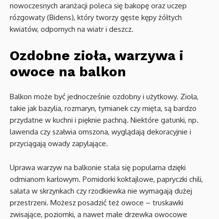
nowoczesnych aranżacji poleca się bakopę oraz uczep
rózgowaty (Bidens), który tworzy gęste kępy żółtych
kwiatów, odpornych na wiatr i deszcz.
Ozdobne zioła, warzywa i
owoce na balkon
Balkon może być jednocześnie ozdobny i użytkowy. Zioła,
takie jak bazylia, rozmaryn, tymianek czy mięta, są bardzo
przydatne w kuchni i pięknie pachną. Niektóre gatunki, np.
lawenda czy szałwia omszona, wyglądają dekoracyjnie i
przyciągają owady zapylające.
Uprawa warzyw na balkonie stała się popularna dzięki
odmianom karłowym. Pomidorki koktajlowe, papryczki chili,
sałata w skrzynkach czy rzodkiewka nie wymagają dużej
przestrzeni. Możesz posadzić też owoce – truskawki
zwisające, poziomki, a nawet małe drzewka owocowe