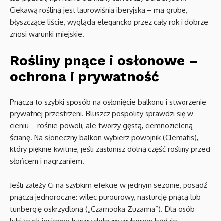
Ciekawą rośliną jest laurowiśnia iberyjska – ma grube,
błyszczące liście, wygląda elegancko przez cały rok i dobrze
znosi warunki miejskie.
Rośliny pnące i osłonowe –
ochrona i prywatność
Pnącza to szybki sposób na osłonięcie balkonu i stworzenie
prywatnej przestrzeni. Bluszcz pospolity sprawdzi się w
cieniu – rośnie powoli, ale tworzy gęstą, ciemnozieloną
ścianę. Na słoneczny balkon wybierz powojnik (Clematis),
który pięknie kwitnie, jeśli zasłonisz dolną część rośliny przed
słońcem i nagrzaniem.
Jeśli zależy Ci na szybkim efekcie w jednym sezonie, posadź
pnącza jednoroczne: wilec purpurowy, nasturcję pnącą lub
tunbergię oskrzydloną („Czarnooka Zuzanna”). Dla osób
lubiących jesienne barwy dobrym wyborem będzie