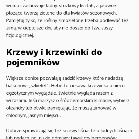
wolno i zachowuje ładny, stożkowy kształt, a jałowce
płożące tworzą zielone tło dla kwiatów sezonowych.
Pamiętaj tylko, że rośliny zimozielone trzeba podlewać też
zimą, w cieplejsze dni, aby nie doszło do tzw. suszy
fizjologicznej.
Krzewy i krzewinki do
pojemników
Większe donice pozwalają sadzić krzewy, które nadadzą
balkonowi „szkielet”. Hebe to ciekawa krzewinka o nieco
egzotycznym wyglądzie, świetnie wygląda razem z
wrzosami. Jeśli marzysz o śródziemorskim klimacie, wybierz
oleandry lub oliwki, pamiętając, że muszą zimować w
chłodnym, jasnym miejscu.
Dobrze sprawdzają się też krzewy liściaste o ładnych liściach
lub pędach, np. niskie odmiany tawuł czy berberysów.