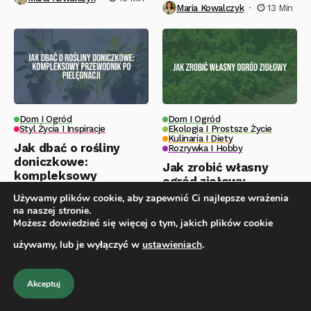
Maria Kowalczyk
13 Min
Dom I Ogród
Dom I Ogród
Styl Życia I Inspiracje
Ekologia I Prostsze Życie
Kulinaria I Diety
Jak dbać o rośliny
Rozrywka I Hobby
doniczkowe:
Jak zrobić własny
kompleksowy
ogród ziołowy
przewodnik po
Używamy plików cookie, aby zapewnić Ci najlepsze wrażenia
pielęgnacji
Maria Kowalczyk
14 Min
na naszej stronie.
Możesz dowiedzieć się więcej o tym, jakich plików cookie
Maria Kowalczyk
13 Min
używamy, lub je wyłączyć w
ustawieniach
.
Akceptuj