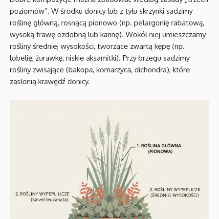
poziomów”. W środku donicy lub z tyłu skrzynki sadzimy
roślinę główną, rosnącą pionowo (np. pelargonię rabatową,
wysoką trawę ozdobną lub kannę). Wokół niej umieszczamy
rośliny średniej wysokości, tworzące zwartą kępę (np.
lobelię, żurawkę, niskie aksamitki). Przy brzegu sadzimy
rośliny zwisające (bakopa, komarzyca, dichondra), które
zasłonią krawędź donicy.