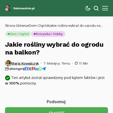
Strona Główna
Dom i Ogród
Jakie rośliny wybrać do ogrodu na
balkon?
Dom I Ogród
Rozrywka I Hobby
Jakie rośliny wybrać do ogrodu
na balkon?
Maria Kowalczyk
7 Miesięcy Temu
11 Min
Udostępnij
Ten artykuł został sprawdzony pod kątem faktów i jest
w 100%
pomocny.
Podsumuj:
ChatGPT