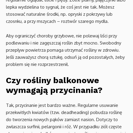
lepka wydzielina to sygnał, że coś jest nie tak. Możesz
stosować naturalne środki, np. opryski z pokrzywy lub
czosnku, a przy mszycach – roztwór szarego mydła.
Aby ograniczyć choroby grzybowe, nie polewaj liści przy
podlewaniu i nie zagęszczaj roślin zbyt mocno. Swobodny
przepływ powietrza pomaga utrzymać rośliny w zdrowiu.
Jeśli zauważysz chorą sztukę, odsuń ją od pozostałych, żeby
problem się nie rozprzestrzenił.
Czy rośliny balkonowe
wymagają przycinania?
Tak, przycinanie jest bardzo ważne. Regularne usuwanie
przekwitłych kwiatów (tzw. deadheading) pobudza roślinę
do tworzenia nowych pąków zamiast nasion. Dotyczy to
zwłaszcza surfinii, pelargonii i róż. W przypadku ziół częste