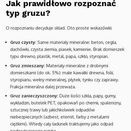
Jak prawidłowo rozpoznać
typ gruzu?
O rozpoznaniu decyduje skład. Oto proste wskazówki:
Gruz czysty
:
Same materiały mineralne: beton, cegła,
dachówki, czysta ziemia, piasek, kamienie. Brak domieszek
typu drewno, plastik, metal, papa, szkło, styropian.
Gruz zmieszany:
Materiały mineralne z drobnymi
domieszkami (do ok. 5%): małe kawałki drewna, folii,
styropianu, wełny mineralnej, płytek, tynku czy zaprawy.
Frakcja mineralna dalej przeważa.
Gruz zanieczyszczony:
Duże ilości szkła, papy, gumy,
wykładzin, butelek PET, opakowań po chemii, spalenizny,
sztucznej trawy lub jakichkolwiek odpadów
niebezpiecznych (azbest, eternit, farby z metalami
ciężkimi). Wtedy cały ładunek traktujemy jako odpad
podwyższonego ryzyka.