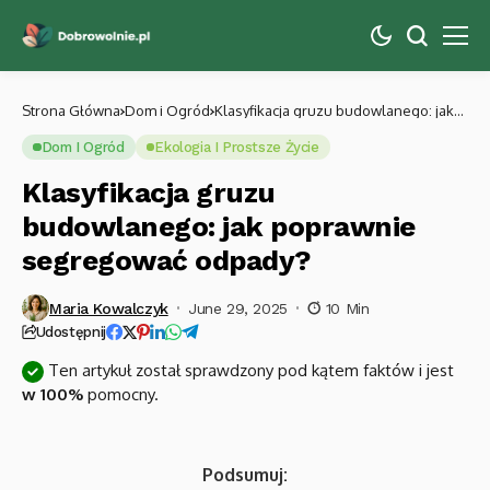
Strona Główna
Dom i Ogród
Klasyfikacja gruzu budowlanego: jak
poprawnie segregować odpady?
Dom I Ogród
Ekologia I Prostsze Życie
Klasyfikacja gruzu
budowlanego: jak poprawnie
segregować odpady?
Maria Kowalczyk
June 29, 2025
10 Min
Udostępnij
Ten artykuł został sprawdzony pod kątem faktów i jest
w 100%
pomocny.
Podsumuj: