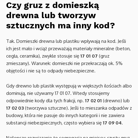
Czy gruz z domieszką
drewna lub tworzyw
sztucznych ma inny kod?
Tak. Domieszki drewna lub plastiku wpływają na kod. Jeśli
ich jest mało i wciąż przeważają materiały mineralne (beton,
cegła, ceramika), zwykle stosuje się
17 01 07
(gruz
zmieszany). Warunek: domieszki nie przekraczają ok. 5%
objętości i nie są to odpady niebezpieczne.
Gdy drewno lub plastik występują w większych ilościach albo
dominują, nie używamy 17 01 07. Wtedy stosujemy
odpowiednie kody dla tych frakcji, np.
17 02 01
(drewno) lub
17 02 03
(tworzywa sztuczne). Jeśli to mieszanka odpadów z
budowy, która nie pasuje do innych kategorii i nie zawiera
substancji niebezpiecznych, często wybiera się
17 09 04
.
Najlepsze rozwiązanie to segregacja na miejscu: czysty gruz