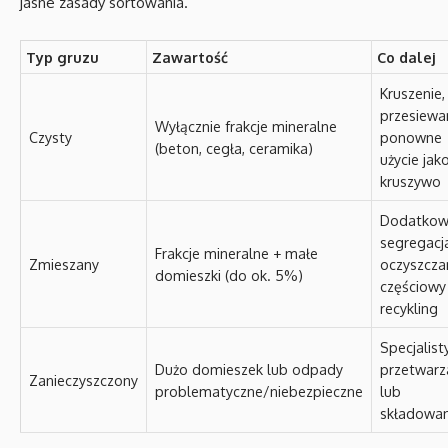
jasne zasady sortowania.
Typ gruzu
Zawartość
Co dalej
Kruszenie,
przesiewan
Wyłącznie frakcje mineralne
Czysty
ponowne
(beton, cegła, ceramika)
użycie jak
kruszywo
Dodatko
segregacja
Frakcje mineralne + małe
Zmieszany
oczyszczan
domieszki (do ok. 5%)
częściowy
recykling
Specjalist
Dużo domieszek lub odpady
przetwarz
Zanieczyszczony
problematyczne/niebezpieczne
lub
składowan