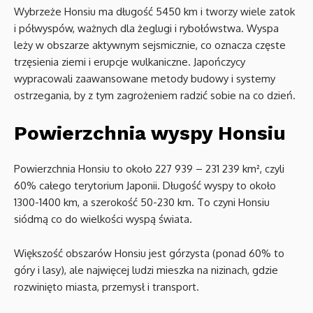
Wybrzeże Honsiu ma długość 5450 km i tworzy wiele zatok
i półwyspów, ważnych dla żeglugi i rybołówstwa. Wyspa
leży w obszarze aktywnym sejsmicznie, co oznacza częste
trzęsienia ziemi i erupcje wulkaniczne. Japończycy
wypracowali zaawansowane metody budowy i systemy
ostrzegania, by z tym zagrożeniem radzić sobie na co dzień.
Powierzchnia wyspy Honsiu
Powierzchnia Honsiu to około 227 939 – 231 239 km², czyli
60% całego terytorium Japonii. Długość wyspy to około
1300-1400 km, a szerokość 50-230 km. To czyni Honsiu
siódmą co do wielkości wyspą świata.
Większość obszarów Honsiu jest górzysta (ponad 60% to
góry i lasy), ale najwięcej ludzi mieszka na nizinach, gdzie
rozwinięto miasta, przemysł i transport.