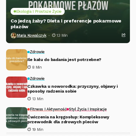
Ekologia I Prostsze Życie
Co jedzą żaby? Dieta i preferencje pokarmowe
płazów
Maria Kowalczyk
13 Min
Zdrowie
Ile kału do badania jest potrzebne?
8 Min
Zdrowie
Czkawka u noworodka: przyczyny, objawy i
sposoby radzenia sobie
13 Min
Fitness I Aktywność
Styl Życia I Inspiracje
Ćwiczenia na kręgosłup: Kompleksowy
przewodnik dla zdrowych pleców
19 Min