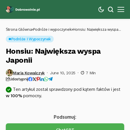
Strona Główna
Podróże i wypoczynek
Honsiu: Największa wyspa
Japonii
Podróże I Wypoczynek
Honsiu: Największa wyspa
Japonii
Maria Kowalczyk
June 10, 2025
7 Min
Udostępnij
Ten artykuł został sprawdzony pod kątem faktów i jest
w 100%
pomocny.
Podsumuj:
ChatGPT