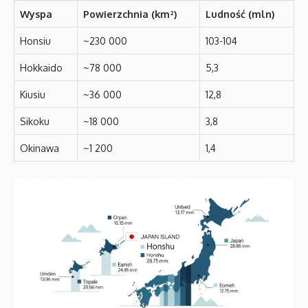
Wyspa
Powierzchnia (km²)
Ludność (mln)
Honsiu
~230 000
103-104
Hokkaido
~78 000
5,3
Kiusiu
~36 000
12,8
Sikoku
~18 000
3,8
Okinawa
~1 200
1,4