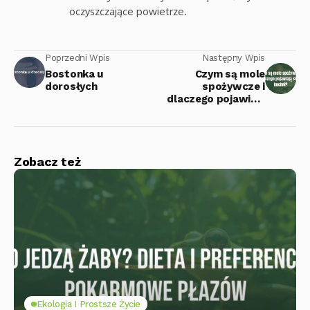
oczyszczające powietrze.
Poprzedni Wpis
Następny Wpis
Bostonka u
Czym są mole
dorosłych
spożywcze i
dlaczego pojawiają
się w kuchni?
Zobacz też
Ekologia I Prostsze Życie