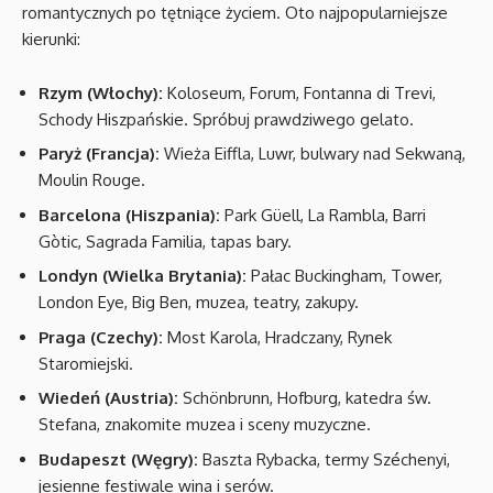
romantycznych po tętniące życiem. Oto najpopularniejsze
kierunki:
Rzym (Włochy):
Koloseum, Forum, Fontanna di Trevi,
Schody Hiszpańskie. Spróbuj prawdziwego gelato.
Paryż (Francja):
Wieża Eiffla, Luwr, bulwary nad Sekwaną,
Moulin Rouge.
Barcelona (Hiszpania):
Park Güell, La Rambla, Barri
Gòtic, Sagrada Familia, tapas bary.
Londyn (Wielka Brytania):
Pałac Buckingham, Tower,
London Eye, Big Ben, muzea, teatry, zakupy.
Praga (Czechy):
Most Karola, Hradczany, Rynek
Staromiejski.
Wiedeń (Austria):
Schönbrunn, Hofburg, katedra św.
Stefana, znakomite muzea i sceny muzyczne.
Budapeszt (Węgry):
Baszta Rybacka, termy Széchenyi,
jesienne festiwale wina i serów.