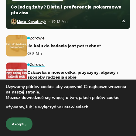
Co jedzą żaby? Dieta i preferencje pokarmowe
płazów
Maria Kowalczyk
13 Min
Zdrowie
Ile kału do badania jest potrzebne?
8 Min
Zdrowie
Czkawka u noworodka: przyczyny, objawy i
sposoby radzenia sobie
13 Min
Używamy plików cookie, aby zapewnić Ci najlepsze wrażenia
na naszej stronie.
Fitness I Aktywność
Styl Życia I Inspiracje
Możesz dowiedzieć się więcej o tym, jakich plików cookie
Ćwiczenia na kręgosłup: Kompleksowy
używamy, lub je wyłączyć w
ustawieniach
.
przewodnik dla zdrowych pleców
19 Min
Akceptuj
Powiązane Artykuły