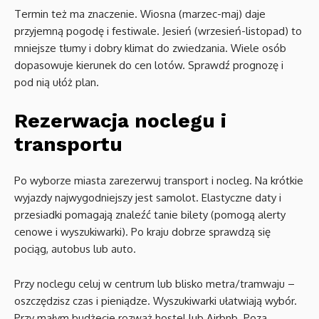
Termin też ma znaczenie. Wiosna (marzec-maj) daje
przyjemną pogodę i festiwale. Jesień (wrzesień-listopad) to
mniejsze tłumy i dobry klimat do zwiedzania. Wiele osób
dopasowuje kierunek do cen lotów. Sprawdź prognozę i
pod nią ułóż plan.
Rezerwacja noclegu i
transportu
Po wyborze miasta zarezerwuj transport i nocleg. Na krótkie
wyjazdy najwygodniejszy jest samolot. Elastyczne daty i
przesiadki pomagają znaleźć tanie bilety (pomogą alerty
cenowe i wyszukiwarki). Po kraju dobrze sprawdzą się
pociąg, autobus lub auto.
Przy noclegu celuj w centrum lub blisko metra/tramwaju –
oszczędzisz czas i pieniądze. Wyszukiwarki ułatwiają wybór.
Przy małym budżecie rozważ hostel lub Airbnb. Poza