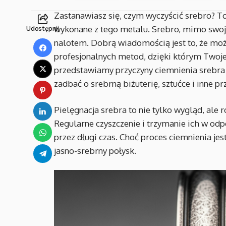
Zastanawiasz się, czym wyczyścić srebro? To
wykonane z tego metalu. Srebro, mimo swoj
Udostępnij
nalotem. Dobrą wiadomością jest to, że moż
profesjonalnych metod, dzięki którym Twoje
przedstawiamy przyczyny ciemnienia srebra o
zadbać o srebrną biżuterię, sztućce i inne p
Pielęgnacja srebra to nie tylko wygląd, ale
Regularne czyszczenie i trzymanie ich w od
przez długi czas. Choć proces ciemnienia jes
jasno-srebrny połysk.