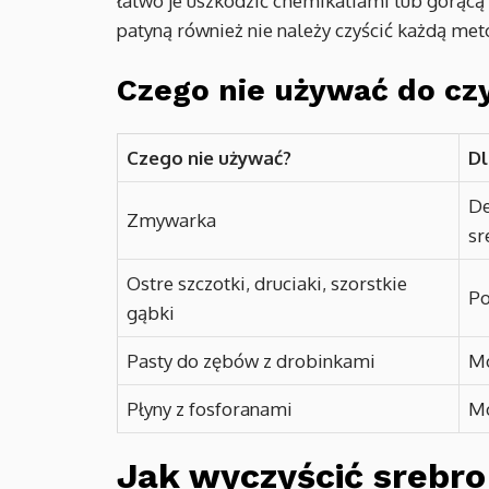
łatwo je uszkodzić chemikaliami lub gorącą 
patyną również nie należy czyścić każdą meto
Czego nie używać do cz
Czego nie używać?
D
De
Zmywarka
sr
Ostre szczotki, druciaki, szorstkie
Po
gąbki
Pasty do zębów z drobinkami
Mo
Płyny z fosforanami
Mo
Jak wyczyścić srebr