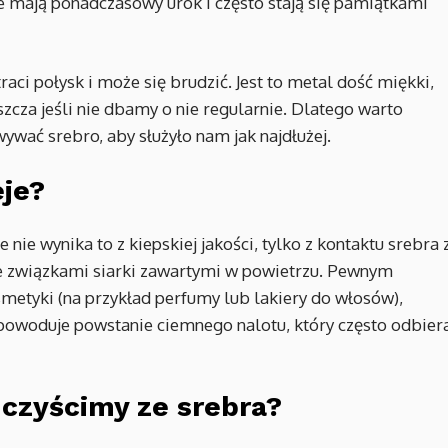
 mają ponadczasowy urok i często stają się pamiątkami
raci połysk i może się brudzić. Jest to metal dość miękki,
zcza jeśli nie dbamy o nie regularnie. Dlatego warto
ywać srebro, aby służyło nam jak najdłużej.
eje?
nie wynika to z kiepskiej jakości, tylko z kontaktu srebra 
e związkami siarki zawartymi w powietrzu. Pewnym
etyki (na przykład perfumy lub lakiery do włosów),
 powoduje powstanie ciemnego nalotu, który często odbier
 czyścimy ze srebra?