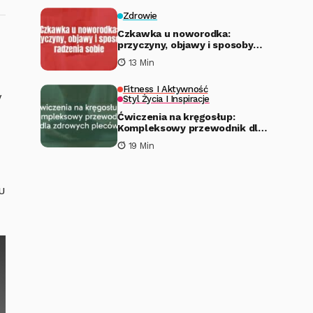
Zdrowie
Czkawka u noworodka:
przyczyny, objawy i sposoby
radzenia sobie
13 Min
Fitness I Aktywność
y
Styl Życia I Inspiracje
Ćwiczenia na kręgosłup:
Kompleksowy przewodnik dla
zdrowych pleców
19 Min
u