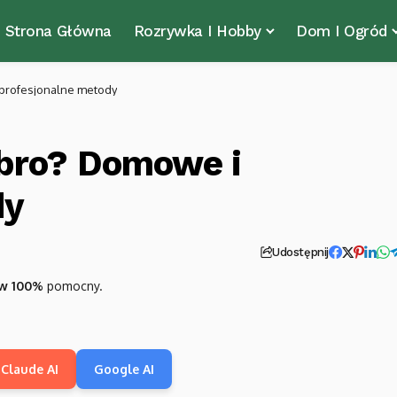
Strona Główna
Rozrywka I Hobby
Dom I Ogród
 profesjonalne metody
bro? Domowe i
dy
Udostępnij
w 100%
pomocny.
Claude AI
Google AI