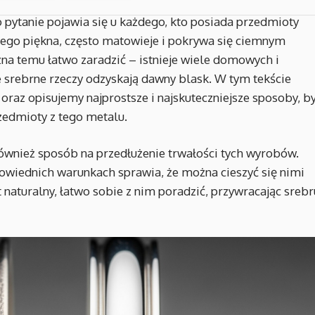
 pytanie pojawia się u każdego, kto posiada przedmioty
ego piękna, często matowieje i pokrywa się ciemnym
na temu łatwo zaradzić – istnieje wiele domowych i
 srebrne rzeczy odzyskają dawny blask. W tym tekście
raz opisujemy najprostsze i najskuteczniejsze sposoby, b
rzedmioty z tego metalu.
 również sposób na przedłużenie trwałości tych wyrobów.
powiednich warunkach sprawia, że można cieszyć się nimi
t naturalny, łatwo sobie z nim poradzić, przywracając srebr