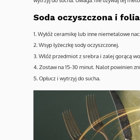
wytrzyj do sucha. Uwaga: nie używaj tej met
Soda oczyszczona i foli
Wyłóż ceramikę lub inne niemetalowe naczy
Wsyp łyżeczkę sody oczyszczonej.
Włóż przedmiot z srebra i zalej gorącą wo
Zostaw na 15-30 minut. Nalot powinien zn
Opłucz i wytrzyj do sucha.