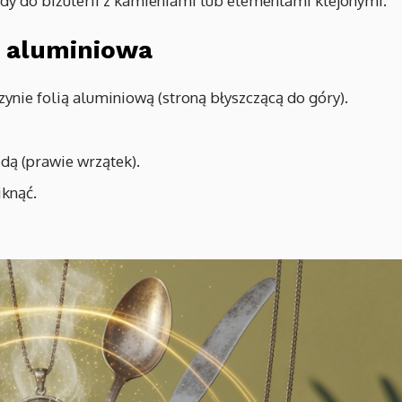
ody do biżuterii z kamieniami lub elementami klejonymi.
a aluminiowa
nie folią aluminiową (stroną błyszczącą do góry).
dą (prawie wrzątek).
iknąć.