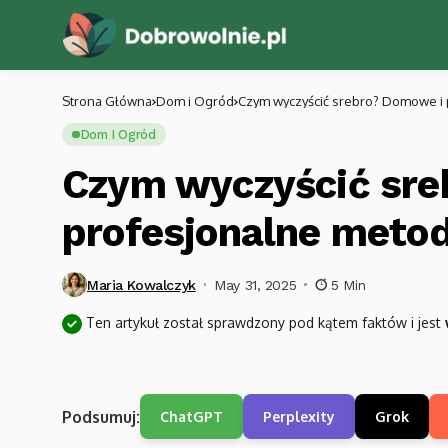
Strona Główna
Dom i Ogród
Czym wyczyścić srebro? Domowe i
Dom I Ogród
Czym wyczyścić sre
profesjonalne meto
Maria Kowalczyk
May 31, 2025
5 Min
Ten artykuł został sprawdzony pod kątem faktów i jest
Podsumuj:
ChatGPT
Perplexity
Grok