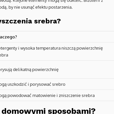
wodą. Klejone elementy mogą się odkleić. Biżuterii z
dą, by nie usunąć efektu postarzenia.
yszczenia srebra?
laczego?
tergenty i wysoka temperatura niszczą powierzchnię
ebra
rysują delikatną powierzchnię
gą uszkodzić i porysować srebro
gą powodować matowienie i zniszczenie srebra
o domowymi sposobami?