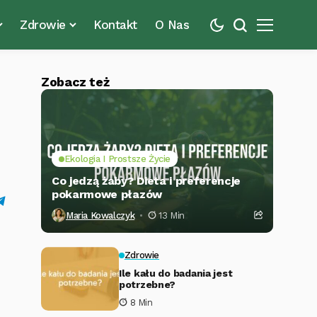
Zdrowie
Kontakt
O Nas
Zobacz też
Ekologia I Prostsze Życie
Co jedzą żaby? Dieta i preferencje
pokarmowe płazów
Maria Kowalczyk
13 Min
Zdrowie
Ile kału do badania jest
potrzebne?
8 Min