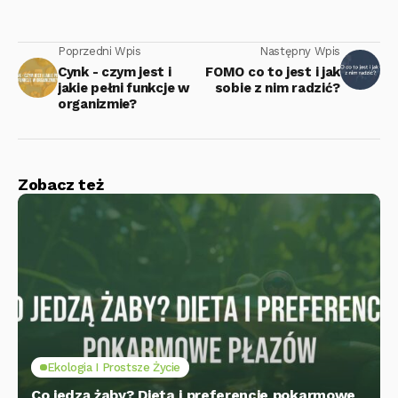
Poprzedni Wpis
Następny Wpis
Cynk - czym jest i
FOMO co to jest i jak
jakie pełni funkcje w
sobie z nim radzić?
organizmie?
Zobacz też
Ekologia I Prostsze Życie
Co jedzą żaby? Dieta i preferencje pokarmowe