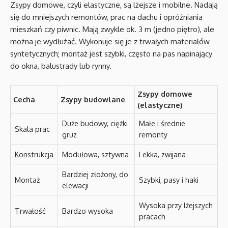
Zsypy domowe, czyli elastyczne, są lżejsze i mobilne. Nadają
się do mniejszych remontów, prac na dachu i opróżniania
mieszkań czy piwnic. Mają zwykle ok. 3 m (jedno piętro), ale
można je wydłużać. Wykonuje się je z trwałych materiałów
syntetycznych; montaż jest szybki, często na pas napinający
do okna, balustrady lub rynny.
Zsypy domowe
Cecha
Zsypy budowlane
(elastyczne)
Duże budowy, ciężki
Małe i średnie
Skala prac
gruz
remonty
Konstrukcja
Modułowa, sztywna
Lekka, zwijana
Bardziej złożony, do
Montaż
Szybki, pasy i haki
elewacji
Wysoka przy lżejszych
Trwałość
Bardzo wysoka
pracach