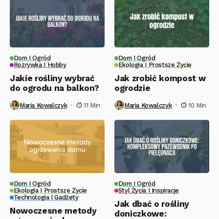
Dom I Ogród
Dom I Ogród
Rozrywka I Hobby
Ekologia I Prostsze Życie
Jakie rośliny wybrać
Jak zrobić kompost w
do ogrodu na balkon?
ogrodzie
Maria Kowalczyk
11 Min
Maria Kowalczyk
10 Min
Dom I Ogród
Dom I Ogród
Ekologia I Prostsze Życie
Styl Życia I Inspiracje
Technologia I Gadżety
Jak dbać o rośliny
Nowoczesne metody
doniczkowe: