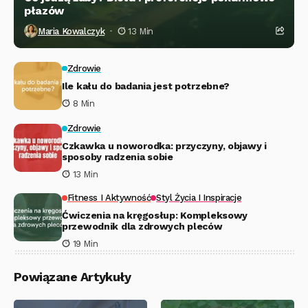
płazów
Maria Kowalczyk
13 Min
Zdrowie
Ile kału do badania jest potrzebne?
8 Min
Zdrowie
Czkawka u noworodka: przyczyny, objawy i
sposoby radzenia sobie
13 Min
Fitness I Aktywność
Styl Życia I Inspiracje
Ćwiczenia na kręgosłup: Kompleksowy
przewodnik dla zdrowych pleców
19 Min
Powiązane Artykuły