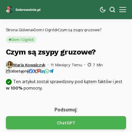
Strona Główna
Dom i Ogród
Czym są zsypy gruzowe?
Dom I Ogród
Czym są zsypy gruzowe?
Maria Kowalczyk
11 Miesięcy Temu
7 Min
Udostępnij
Ten artykuł został sprawdzony pod kątem faktów i jest
w 100%
pomocny.
Podsumuj:
ChatGPT