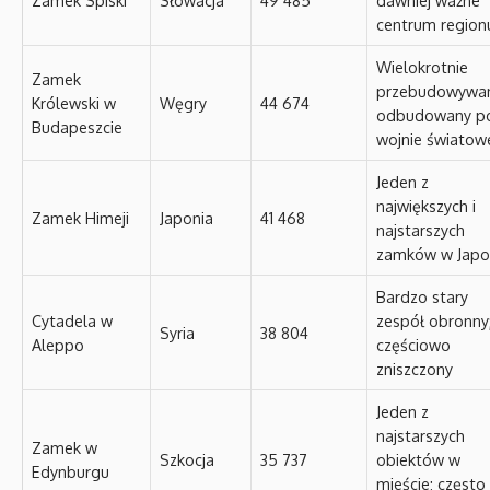
centrum region
Wielokrotnie
Zamek
przebudowywan
Królewski w
Węgry
44 674
odbudowany po
Budapeszcie
wojnie światow
Jeden z
największych i
Zamek Himeji
Japonia
41 468
najstarszych
zamków w Japon
Bardzo stary
Cytadela w
zespół obronny
Syria
38 804
Aleppo
częściowo
zniszczony
Jeden z
najstarszych
Zamek w
Szkocja
35 737
obiektów w
Edynburgu
mieście; często