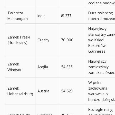
ceglana budow
Twierdza
Duża twierdza;
Indie
81 277
Mehrangarh
obecnie muze
Największy
starożytny zam
Zamek Praski
Czechy
70 000
wg Księgi
(Hradczany)
Rekordów
Guinnessa
Największy
Zamek
Anglia
54 835
zamieszkały
Windsor
zamek na świec
W pełni
Zamek
zachowana
Austria
54 523
Hohensalzburg
warownia o
bardzo dużej sk
Rozległe ruiny;
Zamek Spiski
Słowacja
49 485
dawniej ważne