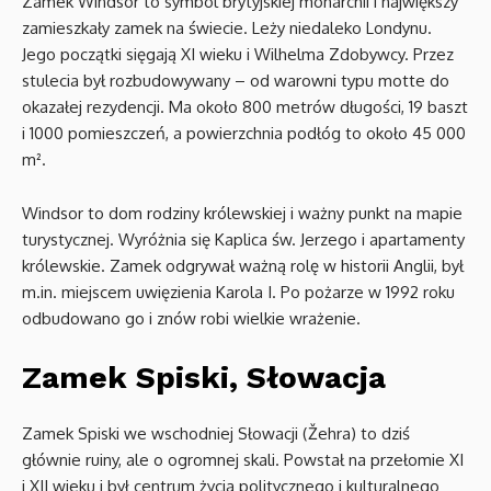
Zamek Windsor to symbol brytyjskiej monarchii i największy
zamieszkały zamek na świecie. Leży niedaleko Londynu.
Jego początki sięgają XI wieku i Wilhelma Zdobywcy. Przez
stulecia był rozbudowywany – od warowni typu motte do
okazałej rezydencji. Ma około 800 metrów długości, 19 baszt
i 1000 pomieszczeń, a powierzchnia podłóg to około 45 000
m².
Windsor to dom rodziny królewskiej i ważny punkt na mapie
turystycznej. Wyróżnia się Kaplica św. Jerzego i apartamenty
królewskie. Zamek odgrywał ważną rolę w historii Anglii, był
m.in. miejscem uwięzienia Karola I. Po pożarze w 1992 roku
odbudowano go i znów robi wielkie wrażenie.
Zamek Spiski, Słowacja
Zamek Spiski we wschodniej Słowacji (Žehra) to dziś
głównie ruiny, ale o ogromnej skali. Powstał na przełomie XI
i XII wieku i był centrum życia politycznego i kulturalnego