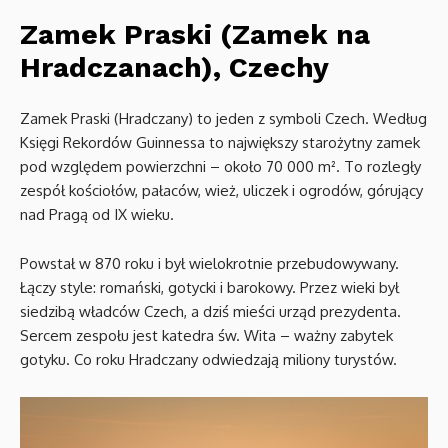
Zamek Praski (Zamek na
Hradczanach), Czechy
Zamek Praski (Hradczany) to jeden z symboli Czech. Według
Księgi Rekordów Guinnessa to największy starożytny zamek
pod względem powierzchni – około 70 000 m². To rozległy
zespół kościołów, pałaców, wież, uliczek i ogrodów, górujący
nad Pragą od IX wieku.
Powstał w 870 roku i był wielokrotnie przebudowywany.
Łączy style: romański, gotycki i barokowy. Przez wieki był
siedzibą władców Czech, a dziś mieści urząd prezydenta.
Sercem zespołu jest katedra św. Wita – ważny zabytek
gotyku. Co roku Hradczany odwiedzają miliony turystów.