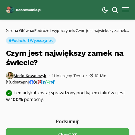
Strona Główna
Podróże i wypoczynek
Czym jest największy zamek
na świecie?
Podróże I Wypoczynek
Czym jest największy zamek na
świecie?
Maria Kowalczyk
11 Miesięcy Temu
10 Min
Udostępnij
Ten artykuł został sprawdzony pod kątem faktów i jest
w 100%
pomocny.
Podsumuj:
ChatGPT