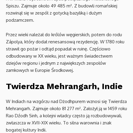
Spiszu. Zajmuje około 49 485 m². Z budowli romańskiej
rozwinął się w zespół z gotycką bazyliką i dużym
podzamczem.
Przez wieki należał do królów węgierskich, potem do rodu
Zápolya, który dodał renesansową rezydencję. W 1780 roku
strawił go pożar i odtąd popadał w ruinę. Częściowo
odbudowany w XX wieku, jest ważnym świadectwem
dziejów regionu i jednym z największych zespołów
zamkowych w Europie Środkowej.
Twierdza Mehrangarh, Indie
W Indiach na wzgórzu nad Dżodhpurem wznosi się Twierdza
Mehrangarh. Zajmuje około 81 277 m². Założył ją w 1459 roku
Rao Dźodh Sinh, a kolejni władcy często ją rozbudowywali,
zwłaszcza w XVII-XIX wieku. To silna warownia i znak
bogatej kultury Indii.