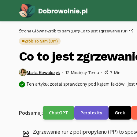
Strona Główna
Zrób to sam (DIY)
Co to jest zgrzewanie rur PP?
Zrób To Sam (DIY)
Co to jest zgrzewani
Maria Kowalczyk
12 Miesięcy Temu
7 Min
Ten artykuł został sprawdzony pod kątem faktów i jest
Podsumuj:
ChatGPT
Perplexity
Grok
Zgrzewanie rur z polipropylenu (PP) to spo