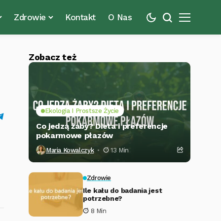
Zdrowie
Kontakt
O Nas
Zobacz też
Ekologia I Prostsze Życie
Co jedzą żaby? Dieta i preferencje
pokarmowe płazów
Maria Kowalczyk
13 Min
Zdrowie
Ile kału do badania jest
potrzebne?
8 Min