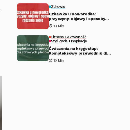
Zdrowie
y
Czkawka u noworodka:
przyczyny, objawy i sposoby
radzenia sobie
13 Min
Fitness I Aktywność
Styl Życia I Inspiracje
Ćwiczenia na kręgosłup:
Kompleksowy przewodnik dla
zdrowych pleców
19 Min