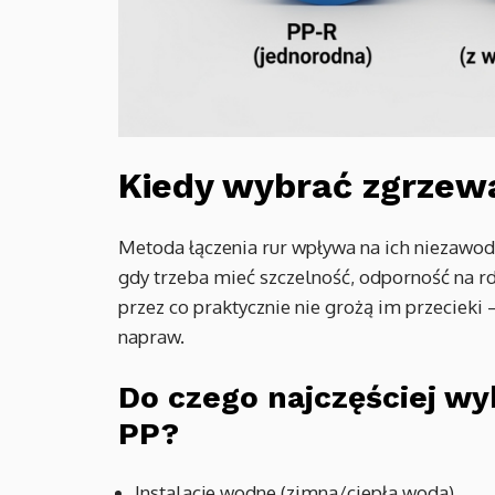
Kiedy wybrać zgrzewa
Metoda łączenia rur wpływa na ich niezawodn
gdy trzeba mieć szczelność, odporność na rdz
przez co praktycznie nie grożą im przeciek
napraw.
Do czego najczęściej wyk
PP?
Instalacje wodne (zimna/ciepła woda),