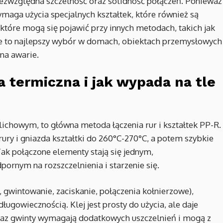
 bezwzględna szczelność oraz solidność połączeń. Ponieważ
maga użycia specjalnych kształtek, które również są
które mogą się pojawić przy innych metodach, takich jak
ie to najlepszy wybór w domach, obiektach przemysłowych 
na awarie.
a termiczna i jak wypada na tle
ichowym, to główna metoda łączenia rur i kształtek PP-R.
y i gniazda kształtki do 260°C-270°C, a potem szybkie
Tak połączone elementy stają się jednym,
rnym na rozszczelnienia i starzenie się.
 gwintowanie, zaciskanie, połączenia kołnierzowe),
ługowiecznością. Klej jest prosty do użycia, ale daje
 oraz gwinty wymagają dodatkowych uszczelnień i mogą z