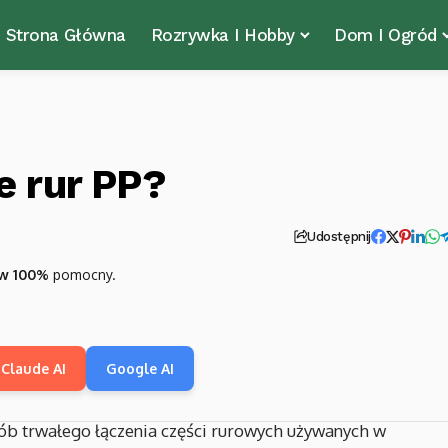
Strona Główna
Rozrywka I Hobby
Dom I Ogród
e rur PP?
Udostępnij
w 100%
pomocny.
Claude AI
Google AI
sób trwałego łączenia części rurowych używanych w