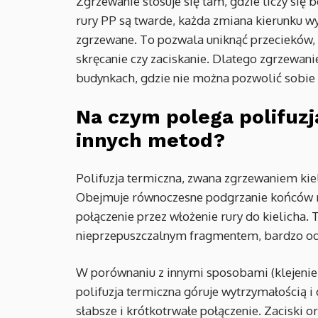
Zgrzewanie stosuje się tam, gdzie liczy się
rury PP są twarde, każda zmiana kierunku wy
zgrzewane. To pozwala uniknąć przecieków, 
skręcanie czy zaciskanie. Dlatego zgrzewan
budynkach, gdzie nie można pozwolić sobie 
Na czym polega polifuzj
innych metod?
Polifuzja termiczna, zwana zgrzewaniem kiel
Obejmuje równoczesne podgrzanie końców rur
połączenie przez włożenie rury do kielicha. 
nieprzepuszczalnym fragmentem, bardzo odpo
W porównaniu z innymi sposobami (klejenie,
polifuzja termiczna góruje wytrzymałością i d
słabsze i krótkotrwałe połączenie. Zaciski