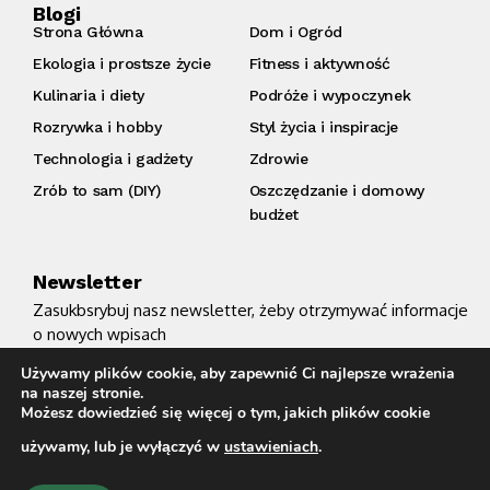
Blogi
Strona Główna
Dom i Ogród
Ekologia i prostsze życie
Fitness i aktywność
Kulinaria i diety
Podróże i wypoczynek
Rozrywka i hobby
Styl życia i inspiracje
Technologia i gadżety
Zdrowie
Zrób to sam (DIY)
Oszczędzanie i domowy
budżet
Newsletter
Zasukbsrybuj nasz newsletter, żeby otrzymywać informacje
o nowych wpisach
Używamy plików cookie, aby zapewnić Ci najlepsze wrażenia
na naszej stronie.
Alternative:
Możesz dowiedzieć się więcej o tym, jakich plików cookie
Zgadzam się z warunkami i zasadami
używamy, lub je wyłączyć w
ustawieniach
.