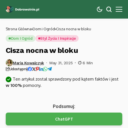
Strona Główna
Dom i Ogród
Cisza nocna w bloku
Dom I Ogród
Styl Życia I Inspiracje
Cisza nocna w bloku
Maria Kowalczyk
May 31, 2025
6 Min
Udostępnij
Ten artykuł został sprawdzony pod kątem faktów i jest
w 100%
pomocny.
Podsumuj:
ChatGPT