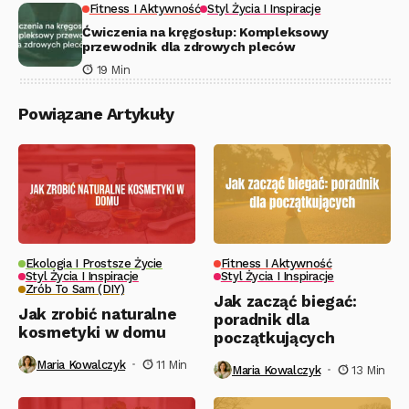
Fitness I Aktywność
Styl Życia I Inspiracje
Ćwiczenia na kręgosłup: Kompleksowy
przewodnik dla zdrowych pleców
19 Min
Powiązane Artykuły
Ekologia I Prostsze Życie
Fitness I Aktywność
Styl Życia I Inspiracje
Styl Życia I Inspiracje
Zrób To Sam (DIY)
Jak zacząć biegać:
Jak zrobić naturalne
poradnik dla
kosmetyki w domu
początkujących
Maria Kowalczyk
11 Min
Maria Kowalczyk
13 Min