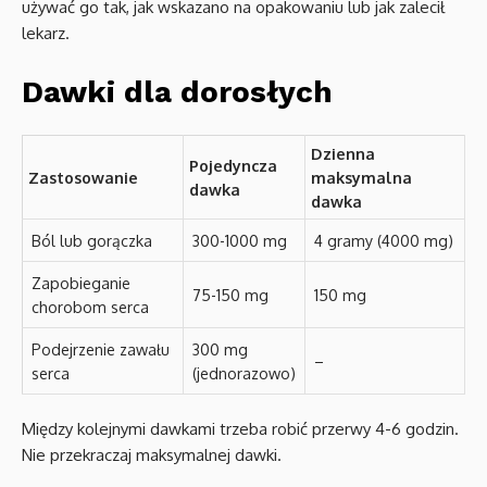
używać go tak, jak wskazano na opakowaniu lub jak zalecił
lekarz.
Dawki dla dorosłych
Dzienna
Pojedyncza
Zastosowanie
maksymalna
dawka
dawka
Ból lub gorączka
300-1000 mg
4 gramy (4000 mg)
Zapobieganie
75-150 mg
150 mg
chorobom serca
Podejrzenie zawału
300 mg
–
serca
(jednorazowo)
Między kolejnymi dawkami trzeba robić przerwy 4-6 godzin.
Nie przekraczaj maksymalnej dawki.