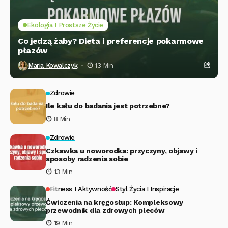
Ekologia I Prostsze Życie
Co jedzą żaby? Dieta i preferencje pokarmowe
płazów
Maria Kowalczyk
13 Min
Zdrowie
Ile kału do badania jest potrzebne?
8 Min
Zdrowie
Czkawka u noworodka: przyczyny, objawy i
sposoby radzenia sobie
13 Min
Fitness I Aktywność
Styl Życia I Inspiracje
Ćwiczenia na kręgosłup: Kompleksowy
przewodnik dla zdrowych pleców
19 Min