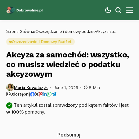
Strona Główna
Oszczędzanie i domowy budżet
Akcyza za
samochód:
wszystko, co
Oszczędzanie I Domowy Budżet
musisz wiedzieć o
podatku
akcyzowym
Akcyza za samochód: wszystko,
co musisz wiedzieć o podatku
akcyzowym
Maria Kowalczyk
June 1, 2025
8 Min
Udostępnij
Ten artykuł został sprawdzony pod kątem faktów i jest
w 100%
pomocny.
Podsumuj: